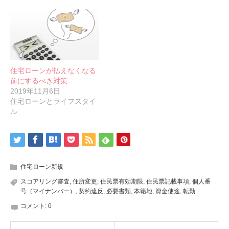
住宅ローンが払えなくなる
前にするべき対策
2019年11月6日
住宅ローンとライフスタイ
ル
住宅ローン新規
スコアリング審査
,
住所変更
,
住民票有効期限
,
住民票記載事項
,
個人番
号（マイナンバー）
,
契約違反
,
必要書類
,
本籍地
,
資金使途
,
転勤
コメント:
0